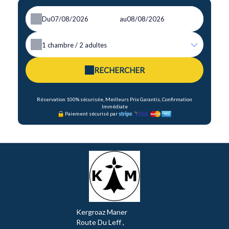
Du
au
1
chambre /
2
adultes
RECHERCHER
Réservation 100% sécurisée, Meilleurs Prix Garantis, Confirmation
Immédiate
Paiement sécurisé par
Kergroaz Maner
Route Du Leff ,