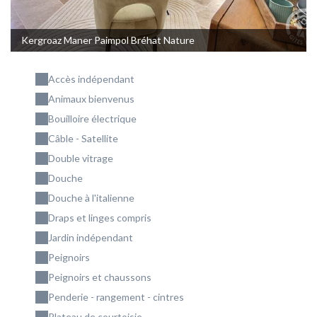
Kergroaz Maner Paimpol Bréhat Nature
Accès indépendant
Animaux bienvenus
Bouilloire électrique
Câble - Satellite
Double vitrage
Douche
Douche à l'italienne
Draps et linges compris
Jardin indépendant
Peignoirs
Peignoirs et chaussons
Penderie - rangement - cintres
Plateau de courtoisie