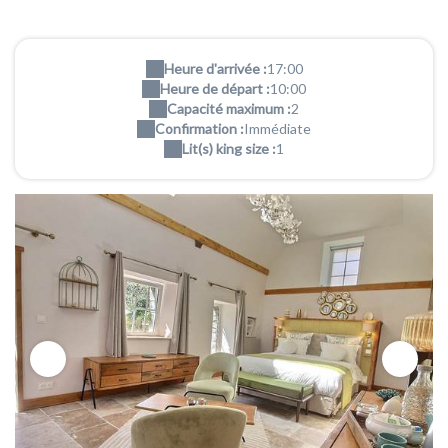
Heure d'arrivée :
17:00
Heure de départ :
10:00
Capacité maximum :
2
Confirmation :
Immédiate
Lit(s) king size :
1