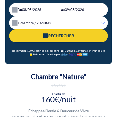
Du
au
1
chambre /
2
adultes
RECHERCHER
Réservation 100% sécurisée, Meilleurs Prix Garantis, Confirmation Immédiate
Paiement sécurisé par
Chambre "Nature"
à partir de
160€/nuit
Échappée Florale & Douceur de Vivre
Face au manoir, cette chambre raffinée et lumineuse vous