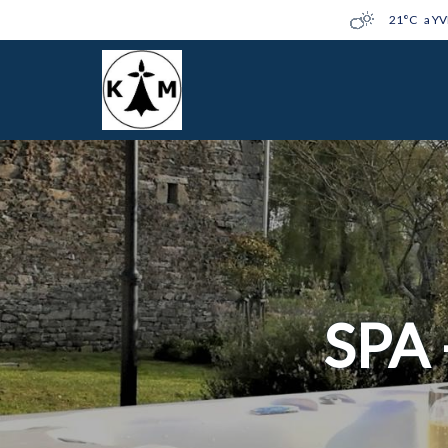
21°C
a YV
SPA 