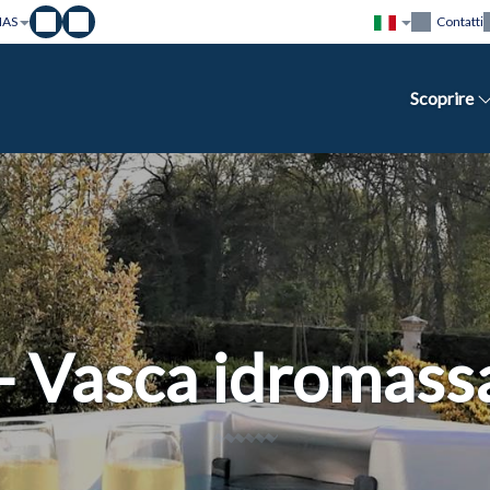
IAS
Contatti
Scoprire
- Vasca idromass