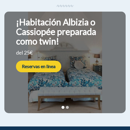
¡Habitación Albizia o
Cassiopée preparada
como twin!
del 25€
Reservas en linea
1
2