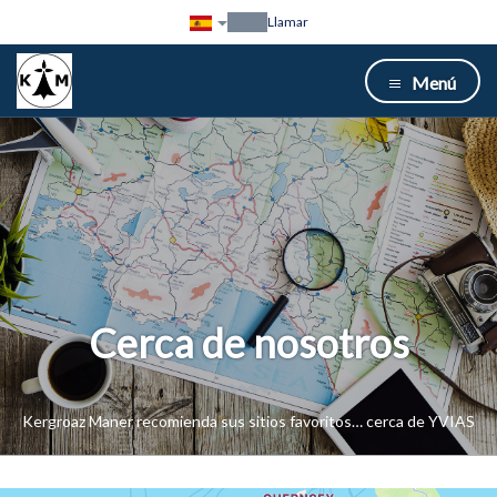
Llamar
Menú
Cerca de nosotros
Kergroaz Maner recomienda sus sitios favoritos… cerca de YVIAS