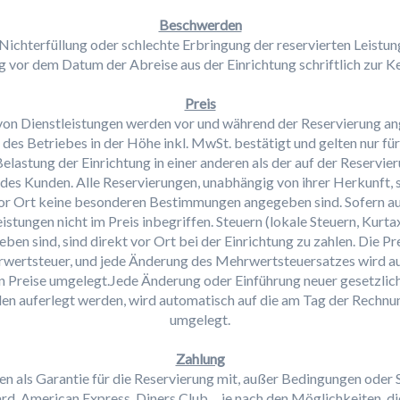
Beschwerden
Nichterfüllung oder schlechte Erbringung der reservierten Leist
 vor dem Datum der Abreise aus der Einrichtung schriftlich zur K
Preis
g von Dienstleistungen werden vor und während der Reservierung 
es Betriebes in der Höhe inkl. MwSt. bestätigt und gelten nur fü
elastung der Einrichtung in einer anderen als der auf der Reservi
des Kunden. Alle Reservierungen, unabhängig von ihrer Herkunft, 
 vor Ort keine besonderen Bestimmungen angegeben sind. Sofern a
stungen nicht im Preis inbegriffen. Steuern (lokale Steuern, Kurta
eben sind, sind direkt vor Ort bei der Einrichtung zu zahlen. Die P
rwertsteuer, und jede Änderung des Mehrwertsteuersatzes wird au
Preise umgelegt.Jede Änderung oder Einführung neuer gesetzliche
en auferlegt werden, wird automatisch auf die am Tag der Rechn
umgelegt.
Zahlung
en als Garantie für die Reservierung mit, außer Bedingungen oder S
d, American Express, Diners Club..., je nach den Möglichkeiten, d