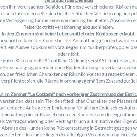
e von ihm verursachten Schäden. Für diese verschiedenen Risiken mu
t sein.Informieren Sie sich bei Ihrer üblichen Versicherung und p
ne Verlängerung für die Ferienvermietung beinhaltet. Ansonsten emp
Reiserücktrittsversicherung abzuschließen.
In den Zimmern sind keine Lebensmittel oder Kühlboxen erlaubt.
rschriften kann der Kunde bei der Ankunft aufgefordert werden, ei
rt, ein Ausweisdokument vorzulegen, um zu überprüfen, ob er das
oder nicht.
e guten Sitten und die öffentliche Ordnung verstößt, führt dazu, d
ne Entschädigung und/oder ohne Rückerstattung zu verlassen, wenn d
ich, den friedlichen Charakter der Räumlichkeiten zu respektier
r verpflichtet sich, die Räume in ordnungsgemäßem Zustand zurü
ur im Zimmer "Le Cottage" nach vorheriger Zustimmung der Einric
verstanden, dass sein Tier den friedlichen Charakter des Platzes ni
 auf einfache Anfrage der Einrichtung für alle am Ende seines Aufen
ichteinhaltung dieser Klausel durch den Kunden kann der Eigentümer
als Vertragsänderung oder Vertragsbruch auf Initiative des Eigen
er Abreise des Kunden keine Rückerstattung in Betracht gezogen w
eptierten Tiere unterliegen der alleinigen Verantwortung ihres Bes