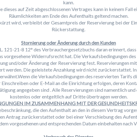
kann.
 dieses auf Zeit abgeschlossenen Vertrages kann in keinem Fall e
Räumlichkeiten am Ende des Aufenthalts geltend machen.
ürzt wird, verbleibt der Gesamtpreis der Reservierung bei der Einr
Rückerstattung.
Stornierung oder Änderung durch den Kunden
. 121-21-8 12° des Verbrauchergesetzbuchs daran erinnert, dass er
 vorgesehene Widerrufsrecht hat. Die Verkaufsbedingungen des re
rung und/oder Änderung der Reservierung fest. Reservierungen mi
rt werden. Die geleistete Anzahlung wird nicht zurückerstattet. In 
erwähnt.Wenn die Verkaufsbedingungen des reservierten Tarifs die
r Einschreiben oder E-Mail an die Einrichtung erfolgen, deren Kont
tigung angegeben sind . Alle Reservierungen sind namentlich und
kostenlos oder entgeltlich auf Dritte übertragen werden.
GUNGEN IM ZUSAMMENHANG MIT DER GESUNDHEITSKRIS
sebeschränkung, die den Aufenthalt an den in diesem Vertrag vor
en Antrag zurückerstattet oder bei einer Verschiebung des Aufenth
dem vorgesehenen und entsprechenden Datum einbehalten nach Ve
Verbrauch des Dienstes