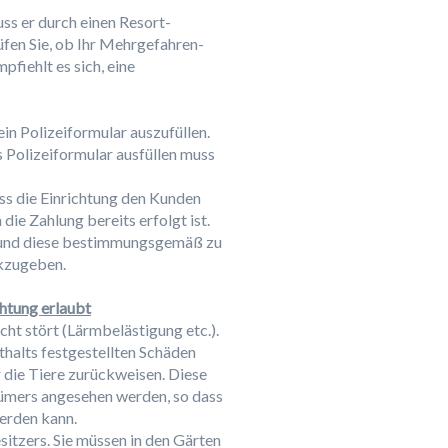
ss er durch einen Resort-
rüfen Sie, ob Ihr Mehrgefahren-
fiehlt es sich, eine
n Polizeiformular auszufüllen.
 Polizeiformular ausfüllen muss
ass die Einrichtung den Kunden
ie Zahlung bereits erfolgt ist.
en und diese bestimmungsgemäß zu
ckzugeben.
htung erlaubt
cht stört (Lärmbelästigung etc.).
thalts festgestellten Schäden
 die Tiere zurückweisen. Diese
tümers angesehen werden, so dass
erden kann.
itzers. Sie müssen in den Gärten