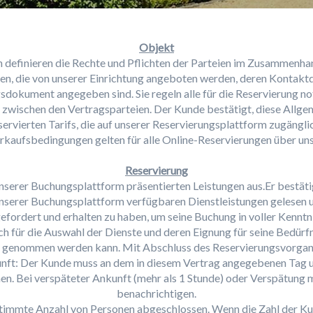
Objekt
 definieren die Rechte und Pflichten der Parteien im Zusammenhan
en, die von unserer Einrichtung angeboten werden, deren Kontakt
dokument angegeben sind. Sie regeln alle für die Reservierung no
 zwischen den Vertragsparteien. Der Kunde bestätigt, diese Allg
rvierten Tarifs, die auf unserer Reservierungsplattform zugänglic
rkaufsbedingungen gelten für alle Online-Reservierungen über un
Reservierung
serer Buchungsplattform präsentierten Leistungen aus.Er bestätigt
serer Buchungsplattform verfügbaren Dienstleistungen gelesen 
efordert und erhalten zu haben, um seine Buchung in voller Kennt
ich für die Auswahl der Dienste und deren Eignung für seine Bedürf
h genommen werden kann. Mit Abschluss des Reservierungsvorgang
t: Der Kunde muss an dem in diesem Vertrag angegebenen Tag un
. Bei verspäteter Ankunft (mehr als 1 Stunde) oder Verspätung 
benachrichtigen.
stimmte Anzahl von Personen abgeschlossen. Wenn die Zahl der Ku