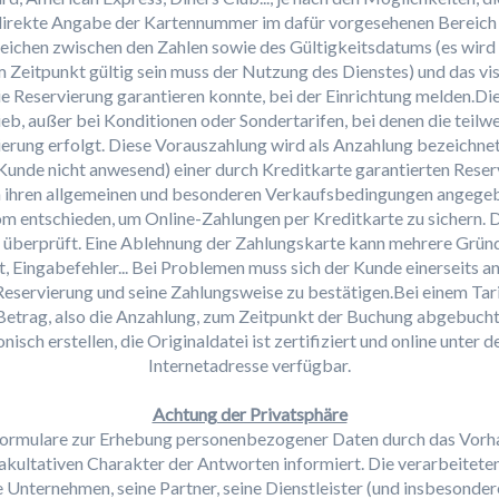
h direkte Angabe der Kartennummer im dafür vorgesehenen Bereich 
eichen zwischen den Zahlen sowie des Gültigkeitsdatums (es wird 
Zeitpunkt gültig sein muss der Nutzung des Dienstes) und das vi
 die Reservierung garantieren konnte, bei der Einrichtung melden.D
eb, außer bei Konditionen oder Sondertarifen, bei denen die teil
erung erfolgt. Diese Vorauszahlung wird als Anzahlung bezeichnet.
 Kunde nicht anwesend) einer durch Kreditkarte garantierten Reser
n ihren allgemeinen und besonderen Verkaufsbedingungen angeg
com entschieden, um Online-Zahlungen per Kreditkarte zu sichern. 
 überprüft. Eine Ablehnung der Zahlungskarte kann mehrere Gründ
, Eingabefehler... Bei Problemen muss sich der Kunde einerseits an
Reservierung und seine Zahlungsweise zu bestätigen.Bei einem Tar
Betrag, also die Anzahlung, zum Zeitpunkt der Buchung abgebucht
sch erstellen, die Originaldatei ist zertifiziert und online unte
Internetadresse verfügbar.
Achtung der Privatsphäre
Formulare zur Erhebung personenbezogener Daten durch das Vorha
akultativen Charakter der Antworten informiert. Die verarbeiteten
e Unternehmen, seine Partner, seine Dienstleister (und insbesonde