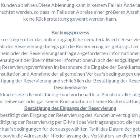
en Kunden ablehnen.Diese Ablehnung kann in keinem Fall als Änder
etrachtet werden, so dass im Falle der Abreise einer größeren Anza
keine Rückerstattung gewährt werden kann.
Buchungsprozess
 erfolgen über das online zugängliche dematerialisierte Reservi
t des Reservierungsbelegs gilt die Reservierung als getätigt. Der 
hein oder der Reservierungsanfrage angeforderten Informationen
Genauigkeit der übermittelten Informationen.Nach der endgültigen
 Reservierungsverfahren insbesondere die Eingabe der Bankkarte 
nsultation und Annahme der allgemeinen Verkaufsbedingungen u
ätigung der Reservierung und schließlich der Bestätigung der Rese
Geschenkkarte
karte setzt die vollständige und vorbehaltlose Annahme aller a
ei teilweiser oder gar keiner Konsumation ist keine Rückerstattun
Bestätigung des Eingangs der Reservierung
estätigt den Eingang der Reservierung des Kunden unverzüglich pe
tigung der Reservierung per E-Mail das Vertragsangebot, die rese
rkaufsbedingungen für den ausgewählten Tarif, das Datum der get
sowie die Adresse der Niederlassung des Verkäufers, an die der