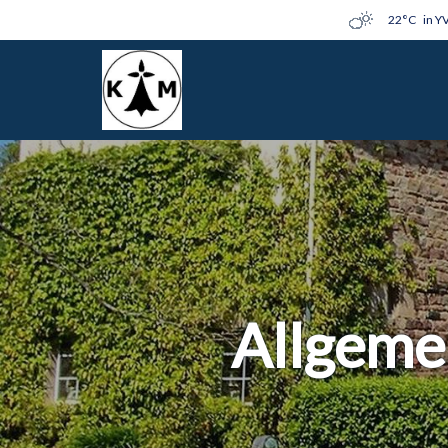
22°C
in Y
Allgeme