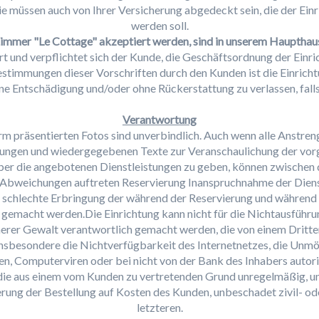
ie müssen auch von Ihrer Versicherung abgedeckt sein, die der Ein
werden soll.
Zimmer "Le Cottage" akzeptiert werden, sind in unserem Haupthaus
t und verpflichtet sich der Kunde, die Geschäftsordnung der Einric
estimmungen dieser Vorschriften durch den Kunden ist die Einricht
ne Entschädigung und/oder ohne Rückerstattung zu verlassen, falls b
Verantwortung
rm präsentierten Fotos sind unverbindlich. Auch wenn alle Anst
llungen und wiedergegebenen Texte zur Veranschaulichung der vorg
er die angebotenen Dienstleistungen zu geben, können zwischen
Abweichungen auftreten Reservierung Inanspruchnahme der Dienst
er schlechte Erbringung der während der Reservierung und während 
h gemacht werden.Die Einrichtung kann nicht für die Nichtausführ
herer Gewalt verantwortlich gemacht werden, die von einem Dritten
nsbesondere die Nichtverfügbarkeit des Internetnetzes, die Unmög
en, Computerviren oder bei nicht von der Bank des Inhabers autor
die aus einem vom Kunden zu vertretenden Grund unregelmäßig, u
ierung der Bestellung auf Kosten des Kunden, unbeschadet zivil- od
letzteren.